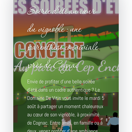
Soirée d’été au cœur
du vignoble : une
parenthèse conviviale
près de Cognac
Envie de profiter d’une belle soirée
d’été dans un cadre authentique ? Le
Domaine De Vitis vous invite le mardi 5
août à partager un moment chaleureux
Accueil
au cœur de son vignoble, à proximité
de Cognac. Entre amis, en famille ou à
deux, venez profiter d’une ambiance...