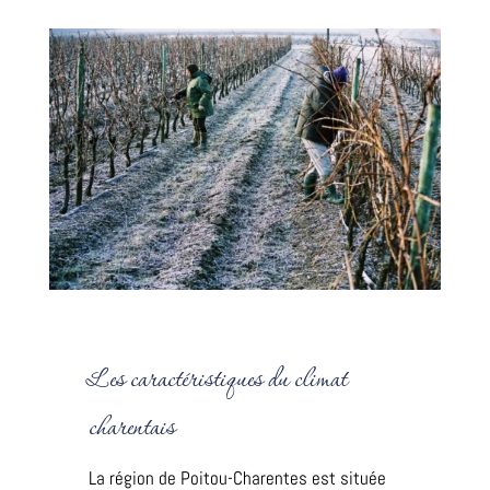
Accueil
Les caractéristiques du climat
Boutique
charentais
Nos
Évènements
La région de Poitou-Charentes est située