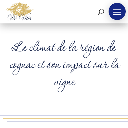
Le climat de la région de
cognac et son impact sur la
vigne